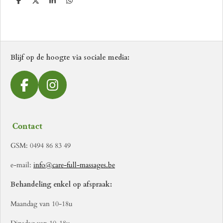
D
D
S
D
e
e
h
e
l
e
a
l
e
l
r
e
n
e
n
Blijf op de hoogte via sociale media:
F
I
a
n
c
s
Contact
e
t
b
a
GSM: 0494 86 83 49
o
g
e-mail:
info@care-full-massages.be
o
r
k
a
Behandeling enkel op afspraak:
m
Maandag van 10-18u