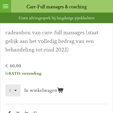
Ga
Care-Full massages & coaching
direct
Gratis adviesgesprek bij langdurige pijnklachten
naar
de
cadeaubon van care-full massages (staat
hoofdinhoud
gelijk aan het volledig bedrag van een
behandeling tot eind 2022)
€ 60,00
GRATIS verzending
In winkelwagen