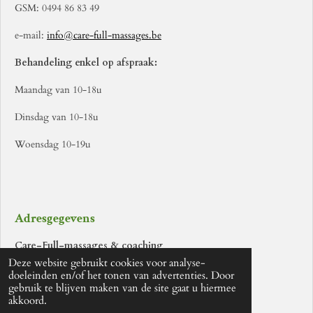
b
a
GSM: 0494 86 83 49
o
g
e-mail:
info@care-full-massages.be
o
r
k
a
Behandeling enkel op afspraak:
m
Maandag van 10-18u
Dinsdag van 10-18u
Woensdag 10-19u
Adresgegevens
Care-Full-massages & coaching
Deze website gebruikt cookies voor analyse-
Ter Voortlaan 53
Edegem
doeleinden en/of het tonen van advertenties. Door
gebruik te blijven maken van de site gaat u hiermee
akkoord.
te Antwerpen,
België