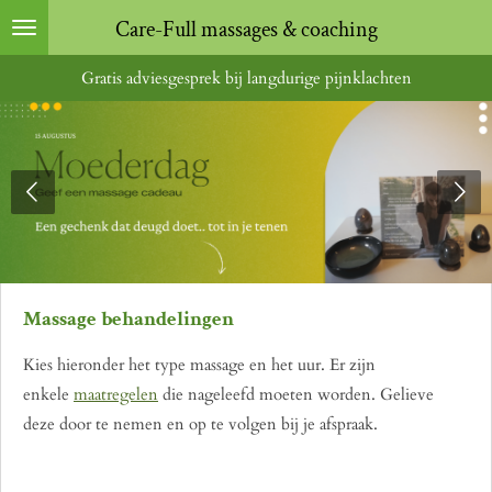
Ga
Care-Full massages & coaching
direct
Gratis adviesgesprek bij langdurige pijnklachten
naar
de
hoofdinhoud
Massage behandelingen
Kies hieronder het type massage en het uur. Er zijn
enkele
maatregelen
die nageleefd moeten worden. Gelieve
deze door te nemen en op te volgen bij je afspraak.