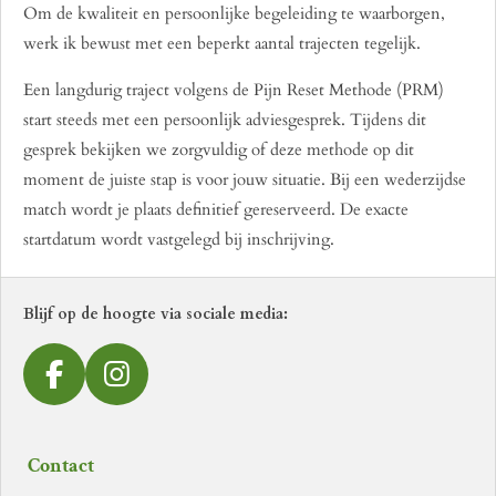
Om de kwaliteit en persoonlijke begeleiding te waarborgen,
werk ik bewust met een beperkt aantal trajecten tegelijk.
Een langdurig traject volgens de Pijn Reset Methode (PRM)
start steeds met een persoonlijk adviesgesprek. Tijdens dit
gesprek bekijken we zorgvuldig of deze methode op dit
moment de juiste stap is voor jouw situatie. Bij een wederzijdse
match wordt je plaats definitief gereserveerd. De exacte
startdatum wordt vastgelegd bij inschrijving.
Blijf op de hoogte via sociale media:
F
I
a
n
c
s
Contact
e
t