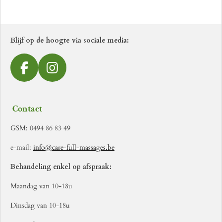
l
e
a
l
e
l
r
e
n
e
n
Blijf op de hoogte via sociale media:
F
I
a
n
c
s
Contact
e
t
b
a
GSM: 0494 86 83 49
o
g
e-mail:
info@care-full-massages.be
o
r
k
a
Behandeling enkel op afspraak:
m
Maandag van 10-18u
Dinsdag van 10-18u