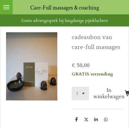
Ga
Care-Full massages & coaching
direct
Gratis adviesgesprek bij langdurige pijnklachten
naar
de
cadeaubon van
hoofdinhoud
care-full massages
€ 50,00
GRATIS verzending
In
winkelwagen
D
D
S
D
e
e
h
e