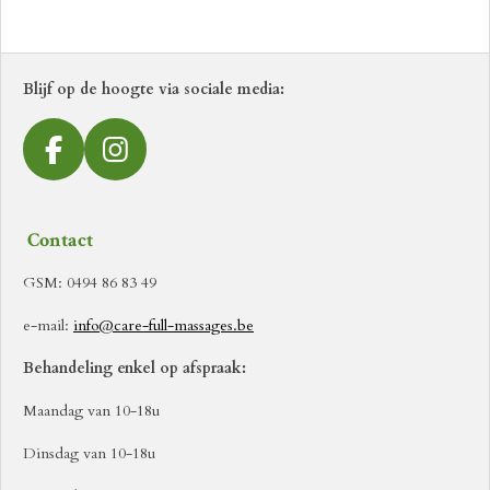
l
e
a
l
e
l
r
e
n
e
n
Blijf op de hoogte via sociale media:
F
I
a
n
c
s
Contact
e
t
b
a
GSM: 0494 86 83 49
o
g
e-mail:
info@care-full-massages.be
o
r
k
a
Behandeling enkel op afspraak:
m
Maandag van 10-18u
Dinsdag van 10-18u