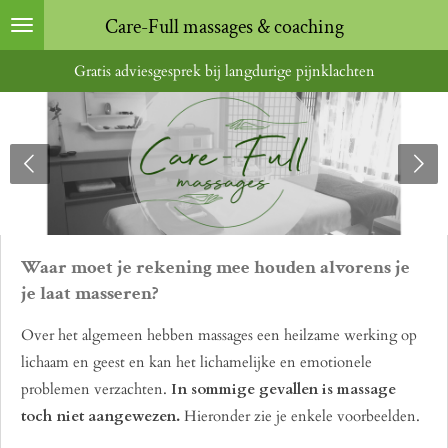
Ga
Care-Full massages & coaching
direct
Gratis adviesgesprek bij langdurige pijnklachten
naar
de
hoofdinhoud
Waar moet je rekening mee houden alvorens je
je laat masseren?
Over het algemeen hebben massages een heilzame werking op
lichaam en geest en kan het lichamelijke en emotionele
problemen verzachten.
In sommige gevallen is massage
toch niet aangewezen.
Hieronder zie je enkele voorbeelden.