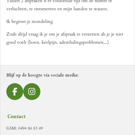
Tussen 2 afspraken is er voldoende tijd om de ruimte te
verluchten, te ontsmetten en mijn handen te wassen.
Ik begroet je mondeling
Zoals altijd vraag ik je om je afspraak te verzetten als je je niet
goed voelt (hoest, keelpijn, ademhalingsproblemen,..)
Blijf op de hoogte via sociale media:
F
I
a
n
c
s
Contact
e
t
b
a
GSM: 0494 86 83 49