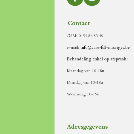
F
I
a
n
c
s
Contact
e
t
b
a
GSM: 0494 86 83 49
o
g
e-mail:
info@care-full-massages.be
o
r
k
a
Behandeling enkel op afspraak:
m
Maandag van 10-18u
Dinsdag van 10-18u
Woensdag 10-19u
Adresgegevens