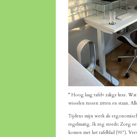
*
Hoog laag tafel= zalige luxe. Wa
wisselen tussen zitten en staan. Al
Tijdens mijn werk als ergonomisch
regelmatig. Ik zeg steeds: Zorg ee
komen met het tafelblad (90°). Ve