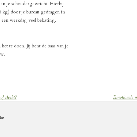
ijgt in je schoudergewricht. Hierbij
 6 kg) door je bureau gedragen in
op een werkdag veel belasting.
et te doen. Jij bent de baas van je
ow.
of slecht?
Emotionele mi
ia: