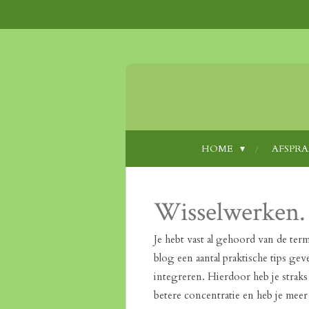
Ga
direct
naar
de
hoofdinhoud
HOME
AFSPR
Wisselwerken. 
Je hebt vast al gehoord van de term
blog een aantal praktische tips ge
integreren. Hierdoor heb je straks 
betere concentratie en heb je meer