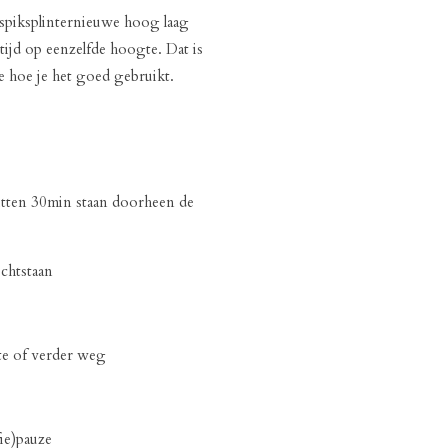
 spiksplinternieuwe hoog laag
altijd op eenzelfde hoogte. Dat is
e hoe je het goed gebruikt.
 zitten 30min staan doorheen de
chtstaan
mte of verder weg
fie)pauze