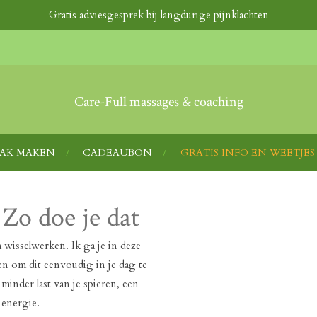
Gratis adviesgesprek bij langdurige pijnklachten
Care-Full massages & coaching
AAK MAKEN
CADEAUBON
GRATIS INFO EN WEETJES
Zo doe je dat
 wisselwerken. Ik ga je in deze
ven om dit eenvoudig in je dag te
minder last van je spieren, een
 energie.