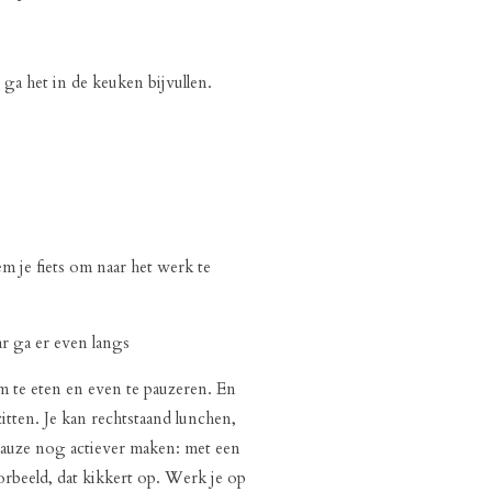
 ga het in de keuken bijvullen.
m je fiets om naar het werk te
ar ga er even langs
 te eten en even te pauzeren. En
 zitten. Je kan rechtstaand lunchen,
hpauze nog actiever maken: met een
oorbeeld, dat kikkert op. Werk je op